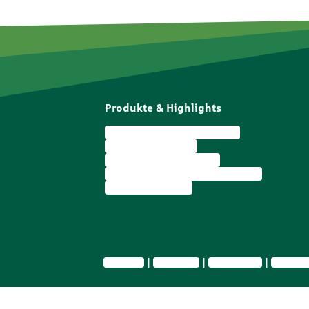
Produkte & Highlights
Wohngebäudeversicherung
Unfallversicherung
Haftpflichtversicherung
Berufsunfähigkeitsversicherung
Autoversicherung
Impressum
Datenschutz
Barrierefreiheit
Privatsphä