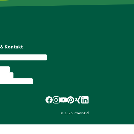
 & Kontakt
ortal meineProvinzial
vices
 finden
inzial im Wallet