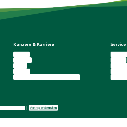
Konzern & Karriere
Service
Karriere
Kundenp
Über uns
Kontakt
Presse
Alle Ser
Konzern
Berater
Übersicht öffentliche Versicherer
Die Prov
re-Einstellungen
Vertrag widerrufen